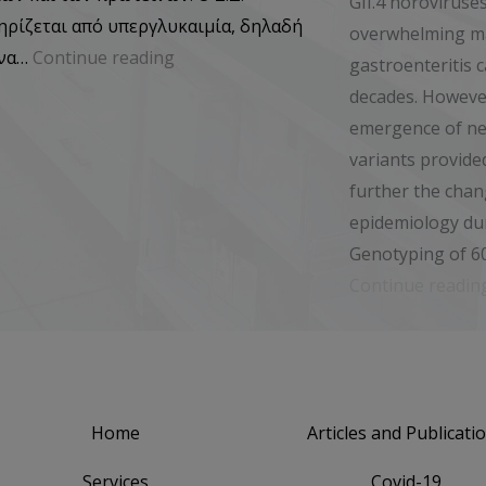
GII.4 noroviruse
ηρίζεται από υπεργλυκαιμία, δηλαδή
overwhelming maj
ένα…
Continue reading
gastroenteritis 
decades. However
emergence of ne
variants provide
further the chan
epidemiology dur
Genotyping of 60
Continue readin
Home
Articles and Publicati
Services
Covid-19