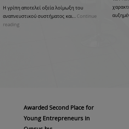
χαρακτ
Η γρίπη αποτελεί οξεία λοίμωξη του
αυξημ
αναπνευστικού συστήματος και…
Continue
reading
Awarded Second Place for
Young Entrepreneurs in
Cyprus by: