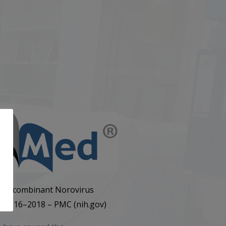
Publish for Free
f Recombinant Norovirus
e, 2016–2018 – PMC (nih.gov)