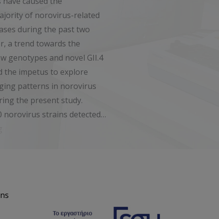
s have caused the
ority of norovirus-related
cases during the past two
, a trend towards the
w genotypes and novel GII.4
d the impetus to explore
ging patterns in norovirus
ing the present study.
 norovirus strains detected…
g
ons