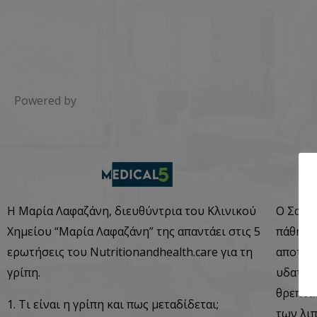
Powered by
Issuu
Η Μαρία Λαφαζάνη, διευθύντρια του Κλινικού
Ο Σακχ
Χημείου “Μαρία Λαφαζάνη” της απαντάει στις 5
πάθηση
ερωτήσεις του Nutritionandhealth.care για τη
αποτελ
γρίπη.
υδαταν
θρεπτι
1. Τι είναι η γρίπη και πως μεταδίδεται;
των λιπ